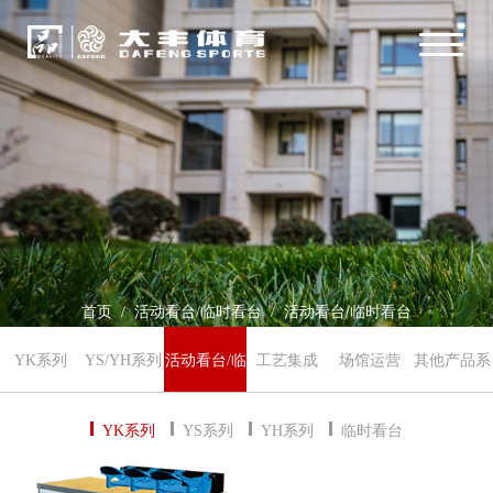
首页
/
活动看台/临时看台
/
活动看台/临时看台
YK系列
YS/YH系列
活动看台/临
工艺集成
场馆运营
其他产品系
时看台
列
YK系列
YS系列
YH系列
临时看台